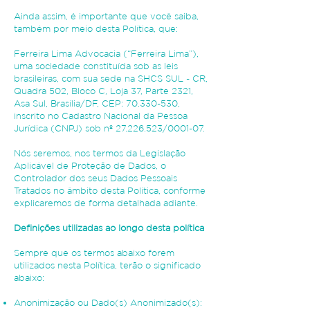
Ainda assim, é importante que você saiba,
também por meio desta Política, que:
Ferreira Lima Advocacia (“Ferreira Lima”),
uma sociedade constituída sob as leis
brasileiras, com sua sede na SHCS SUL - CR,
Quadra 502, Bloco C, Loja 37, Parte 2321,
Asa Sul, Brasília/DF, CEP:
70.330-530
,
inscrito no Cadastro Nacional da Pessoa
Jurídica (CNPJ) sob nº
27.226.523
/0001-07.
Nós seremos, nos termos da Legislação
Aplicável de Proteção de Dados, o
Controlador dos seus Dados Pessoais
Tratados no âmbito desta Política, conforme
explicaremos de forma detalhada adiante.
Definições utilizadas ao longo desta política
Sempre que os termos abaixo forem
utilizados nesta Política, terão o significado
abaixo:
Anonimização ou Dado(s) Anonimizado(s):