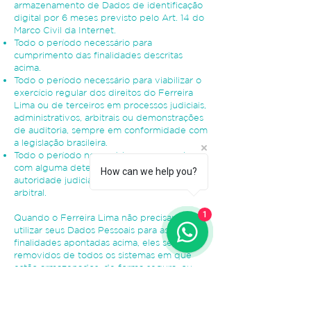
armazenamento de Dados de identificação
digital por 6 meses previsto pelo Art. 14 do
Marco Civil da Internet.
Todo o período necessário para
cumprimento das finalidades descritas
acima.
Todo o período necessário para viabilizar o
exercício regular dos direitos do Ferreira
Lima ou de terceiros em processos judiciais,
administrativos, arbitrais ou demonstrações
de auditoria, sempre em conformidade com
a legislação brasileira.
Todo o período necessário para cumprir
com alguma determinação de uma
How can we help you?
autoridade judicial, administrativa ou
arbitral.
1
Quando o Ferreira Lima não precisar mais
utilizar seus Dados Pessoais para as
finalidades apontadas acima, eles serão
removidos de todos os sistemas em que
estão armazenados, de forma segura, ou
Anonimizados de modo que você não
possa mais ser identificado a partir dos seus
Dados.